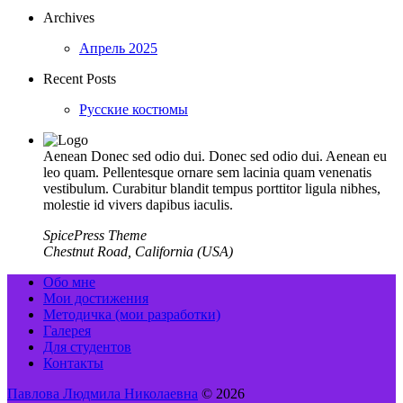
Archives
Апрель 2025
Recent Posts
Русские костюмы
Aenean Donec sed odio dui. Donec sed odio dui. Aenean eu
leo quam. Pellentesque ornare sem lacinia quam venenatis
vestibulum. Curabitur blandit tempus porttitor ligula nibhes,
molestie id vivers dapibus iaculis.
SpicePress Theme
Chestnut Road, California (USA)
Обо мне
Мои достижения
Методичка (мои разработки)
Галерея
Для студентов
Контакты
Павлова Людмила Николаевна
© 2026