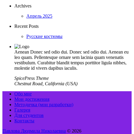
Archives
Апрель 2025
Recent Posts
Русские костюмы
Aenean Donec sed odio dui. Donec sed odio dui. Aenean eu
leo quam. Pellentesque ornare sem lacinia quam venenatis
vestibulum. Curabitur blandit tempus porttitor ligula nibhes,
molestie id vivers dapibus iaculis.
SpicePress Theme
Chestnut Road, California (USA)
Обо мне
Мои достижения
Методичка (мои разработки)
Галерея
Для студентов
Контакты
Павлова Людмила Николаевна
© 2026