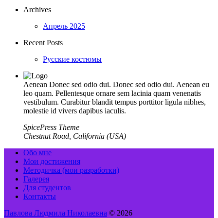
Archives
Апрель 2025
Recent Posts
Русские костюмы
Aenean Donec sed odio dui. Donec sed odio dui. Aenean eu
leo quam. Pellentesque ornare sem lacinia quam venenatis
vestibulum. Curabitur blandit tempus porttitor ligula nibhes,
molestie id vivers dapibus iaculis.
SpicePress Theme
Chestnut Road, California (USA)
Обо мне
Мои достижения
Методичка (мои разработки)
Галерея
Для студентов
Контакты
Павлова Людмила Николаевна
© 2026