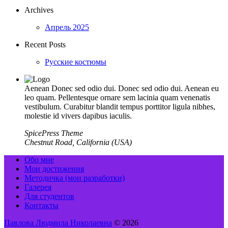
Archives
Апрель 2025
Recent Posts
Русские костюмы
Aenean Donec sed odio dui. Donec sed odio dui. Aenean eu
leo quam. Pellentesque ornare sem lacinia quam venenatis
vestibulum. Curabitur blandit tempus porttitor ligula nibhes,
molestie id vivers dapibus iaculis.
SpicePress Theme
Chestnut Road, California (USA)
Обо мне
Мои достижения
Методичка (мои разработки)
Галерея
Для студентов
Контакты
Павлова Людмила Николаевна
© 2026