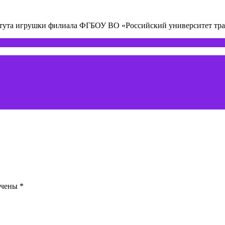
титута игрушки филиала ФГБОУ ВО «Российский университет т
ечены
*