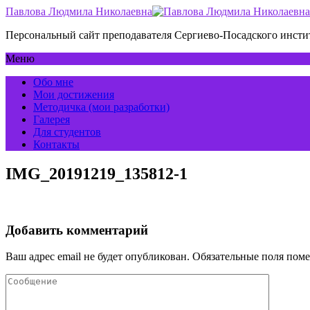
Павлова Людмила Николаевна
Персональный сайт преподавателя Сергиево-Посадского инс
Меню
Обо мне
Мои достижения
Методичка (мои разработки)
Галерея
Для студентов
Контакты
IMG_20191219_135812-1
Добавить комментарий
Ваш адрес email не будет опубликован.
Обязательные поля пом