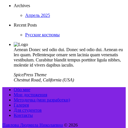
Archives
Апрель 2025
Recent Posts
Русские костюмы
Aenean Donec sed odio dui. Donec sed odio dui. Aenean eu
leo quam. Pellentesque ornare sem lacinia quam venenatis
vestibulum. Curabitur blandit tempus porttitor ligula nibhes,
molestie id vivers dapibus iaculis.
SpicePress Theme
Chestnut Road, California (USA)
Обо мне
Мои достижения
Методичка (мои разработки)
Галерея
Для студентов
Контакты
Павлова Людмила Николаевна
© 2026