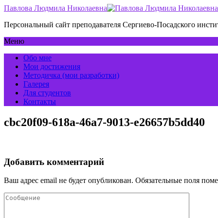
Павлова Людмила Николаевна
Персональный сайт преподавателя Сергиево-Посадского инс
Меню
Обо мне
Мои достижения
Методичка (мои разработки)
Галерея
Для студентов
Контакты
cbc20f09-618a-46a7-9013-e26657b5dd40
Добавить комментарий
Ваш адрес email не будет опубликован.
Обязательные поля пом