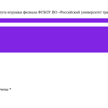
титута игрушки филиала ФГБОУ ВО «Российский университет т
ечены
*