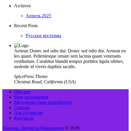
Archives
Апрель 2025
Recent Posts
Русские костюмы
Aenean Donec sed odio dui. Donec sed odio dui. Aenean eu
leo quam. Pellentesque ornare sem lacinia quam venenatis
vestibulum. Curabitur blandit tempus porttitor ligula nibhes,
molestie id vivers dapibus iaculis.
SpicePress Theme
Chestnut Road, California (USA)
Обо мне
Мои достижения
Методичка (мои разработки)
Галерея
Для студентов
Контакты
Павлова Людмила Николаевна
© 2026