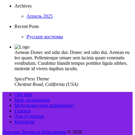
Archives
Апрель 2025
Recent Posts
Русские костюмы
Aenean Donec sed odio dui. Donec sed odio dui. Aenean eu
leo quam. Pellentesque ornare sem lacinia quam venenatis
vestibulum. Curabitur blandit tempus porttitor ligula nibhes,
molestie id vivers dapibus iaculis.
SpicePress Theme
Chestnut Road, California (USA)
Обо мне
Мои достижения
Методичка (мои разработки)
Галерея
Для студентов
Контакты
Павлова Людмила Николаевна
© 2026