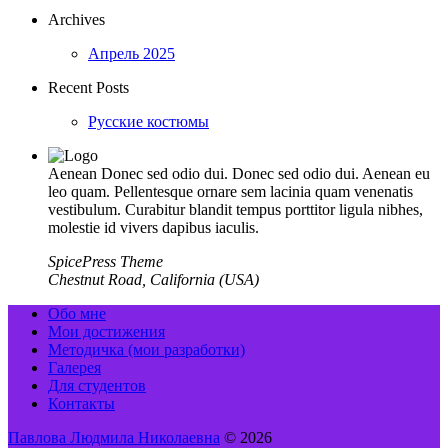
Archives
Апрель 2025
Recent Posts
Русские костюмы
Aenean Donec sed odio dui. Donec sed odio dui. Aenean eu
leo quam. Pellentesque ornare sem lacinia quam venenatis
vestibulum. Curabitur blandit tempus porttitor ligula nibhes,
molestie id vivers dapibus iaculis.
SpicePress Theme
Chestnut Road, California (USA)
Обо мне
Мои достижения
Методичка (мои разработки)
Галерея
Для студентов
Контакты
Павлова Людмила Николаевна
© 2026