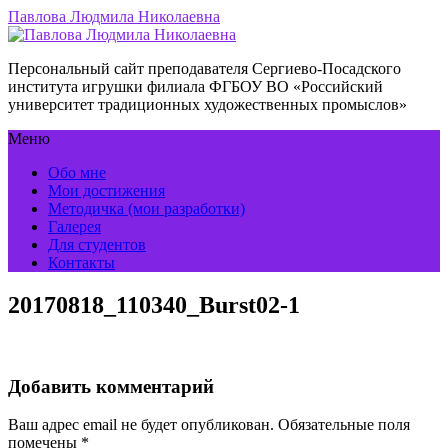
Павлова Людмила Николаевна
Персональный сайт преподавателя Сергиево-Посадского
института игрушки филиала ФГБОУ ВО «Российский
университет традиционных художественных промыслов»
Меню
Обо мне
Мои достижения
Методичка (мои разработки)
Галерея
Для студентов
Контакты
20170818_110340_Burst02-1
Добавить комментарий
Ваш адрес email не будет опубликован.
Обязательные поля
помечены
*