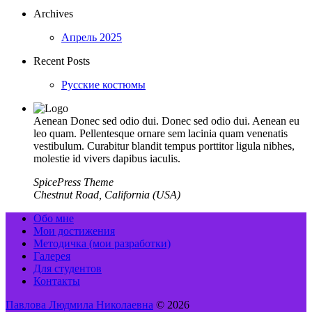
Archives
Апрель 2025
Recent Posts
Русские костюмы
Aenean Donec sed odio dui. Donec sed odio dui. Aenean eu
leo quam. Pellentesque ornare sem lacinia quam venenatis
vestibulum. Curabitur blandit tempus porttitor ligula nibhes,
molestie id vivers dapibus iaculis.
SpicePress Theme
Chestnut Road, California (USA)
Обо мне
Мои достижения
Методичка (мои разработки)
Галерея
Для студентов
Контакты
Павлова Людмила Николаевна
© 2026