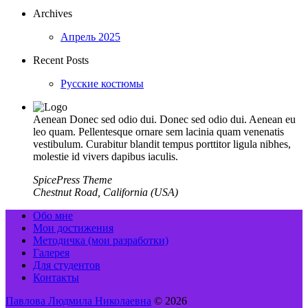
Archives
Апрель 2025
Recent Posts
Русские костюмы
Aenean Donec sed odio dui. Donec sed odio dui. Aenean eu
leo quam. Pellentesque ornare sem lacinia quam venenatis
vestibulum. Curabitur blandit tempus porttitor ligula nibhes,
molestie id vivers dapibus iaculis.
SpicePress Theme
Chestnut Road, California (USA)
Обо мне
Мои достижения
Методичка (мои разработки)
Галерея
Для студентов
Контакты
Павлова Людмила Николаевна
© 2026