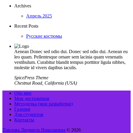
Archives
Апрель 2025
Recent Posts
Русские костюмы
Aenean Donec sed odio dui. Donec sed odio dui. Aenean eu
leo quam. Pellentesque ornare sem lacinia quam venenatis
vestibulum. Curabitur blandit tempus porttitor ligula nibhes,
molestie id vivers dapibus iaculis.
SpicePress Theme
Chestnut Road, California (USA)
Обо мне
Мои достижения
Методичка (мои разработки)
Галерея
Для студентов
Контакты
Павлова Людмила Николаевна
© 2026