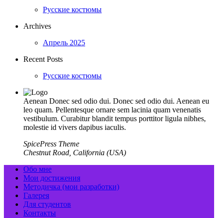
Русские костюмы
Archives
Апрель 2025
Recent Posts
Русские костюмы
Aenean Donec sed odio dui. Donec sed odio dui. Aenean eu
leo quam. Pellentesque ornare sem lacinia quam venenatis
vestibulum. Curabitur blandit tempus porttitor ligula nibhes,
molestie id vivers dapibus iaculis.
SpicePress Theme
Chestnut Road, California (USA)
Обо мне
Мои достижения
Методичка (мои разработки)
Галерея
Для студентов
Контакты