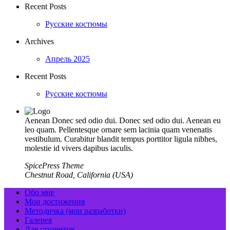
Recent Posts
Русские костюмы
Archives
Апрель 2025
Recent Posts
Русские костюмы
Aenean Donec sed odio dui. Donec sed odio dui. Aenean eu
leo quam. Pellentesque ornare sem lacinia quam venenatis
vestibulum. Curabitur blandit tempus porttitor ligula nibhes,
molestie id vivers dapibus iaculis.
SpicePress Theme
Chestnut Road, California (USA)
Обо мне
Мои достижения
Методичка (мои разработки)
Галерея
Для студентов