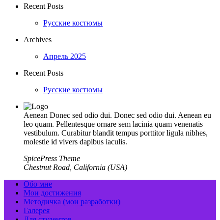
Recent Posts
Русские костюмы
Archives
Апрель 2025
Recent Posts
Русские костюмы
Aenean Donec sed odio dui. Donec sed odio dui. Aenean eu
leo quam. Pellentesque ornare sem lacinia quam venenatis
vestibulum. Curabitur blandit tempus porttitor ligula nibhes,
molestie id vivers dapibus iaculis.
SpicePress Theme
Chestnut Road, California (USA)
Обо мне
Мои достижения
Методичка (мои разработки)
Галерея
Для студентов