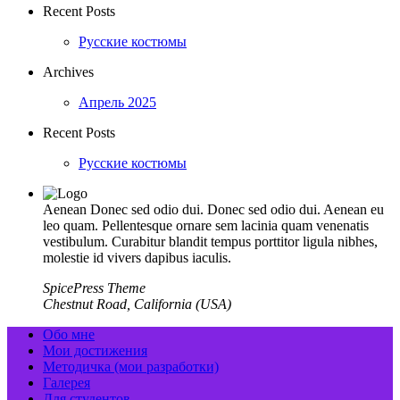
Recent Posts
Русские костюмы
Archives
Апрель 2025
Recent Posts
Русские костюмы
Aenean Donec sed odio dui. Donec sed odio dui. Aenean eu
leo quam. Pellentesque ornare sem lacinia quam venenatis
vestibulum. Curabitur blandit tempus porttitor ligula nibhes,
molestie id vivers dapibus iaculis.
SpicePress Theme
Chestnut Road, California (USA)
Обо мне
Мои достижения
Методичка (мои разработки)
Галерея
Для студентов