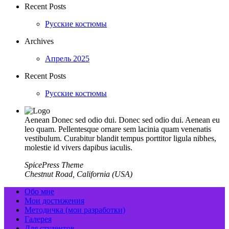
Recent Posts
Русские костюмы
Archives
Апрель 2025
Recent Posts
Русские костюмы
Aenean Donec sed odio dui. Donec sed odio dui. Aenean eu
leo quam. Pellentesque ornare sem lacinia quam venenatis
vestibulum. Curabitur blandit tempus porttitor ligula nibhes,
molestie id vivers dapibus iaculis.
SpicePress Theme
Chestnut Road, California (USA)
Обо мне
Мои достижения
Методичка (мои разработки)
Галерея
Для студентов