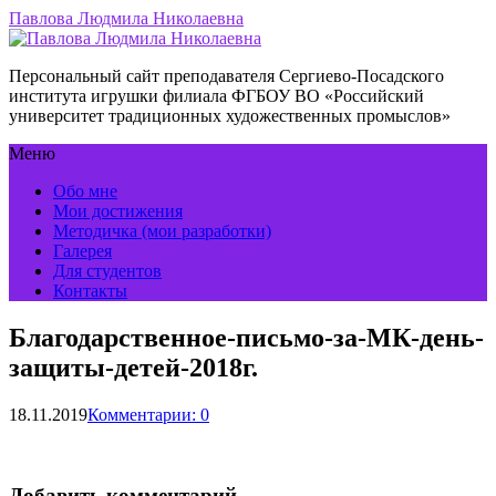
Павлова Людмила Николаевна
Персональный сайт преподавателя Сергиево-Посадского
института игрушки филиала ФГБОУ ВО «Российский
университет традиционных художественных промыслов»
Меню
Обо мне
Мои достижения
Методичка (мои разработки)
Галерея
Для студентов
Контакты
Благодарственное-письмо-за-МК-день-
защиты-детей-2018г.
18.11.2019
Комментарии: 0
Добавить комментарий