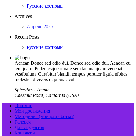
Русские костюмы
Archives
Апрель 2025
Recent Posts
Русские костюмы
Aenean Donec sed odio dui. Donec sed odio dui. Aenean eu
leo quam. Pellentesque ornare sem lacinia quam venenatis
vestibulum. Curabitur blandit tempus porttitor ligula nibhes,
molestie id vivers dapibus iaculis.
SpicePress Theme
Chestnut Road, California (USA)
Обо мне
Мои достижения
Методичка (мои разработки)
Галерея
Для студентов
Контакты